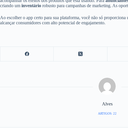
acompanhar os efeitos dos produtos que está usando. Para
anunciante
criando um
inventário
robusto para campanhas de marketing. As oport
Ao escolher o app certo para sua plataforma, você não só proporciona
alcançar consumidores com alto potencial de engajamento.
Alves
ARTIGOS: 22