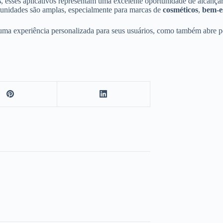
s
, esses aplicativos representam uma excelente oportunidade de alcanç
unidades são amplas, especialmente para marcas de
cosméticos
,
bem-e
 uma experiência personalizada para seus usuários, como também abre p