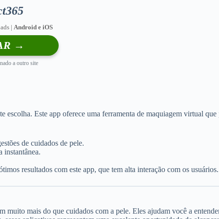
ct365
ads |
Android e iOS
AR →
nado a outro site
e escolha. Este app oferece uma ferramenta de maquiagem virtual que p
gestões de cuidados de pele.
a instantânea.
imos resultados com este app, que tem alta interação com os usuários.
m muito mais do que cuidados com a pele. Eles ajudam você a entender a