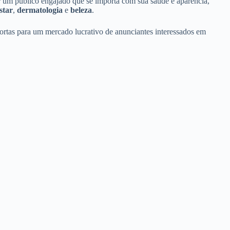
ar um público engajado que se importa com sua saúde e aparência,
star
,
dermatologia
e
beleza
.
ortas para um mercado lucrativo de anunciantes interessados em