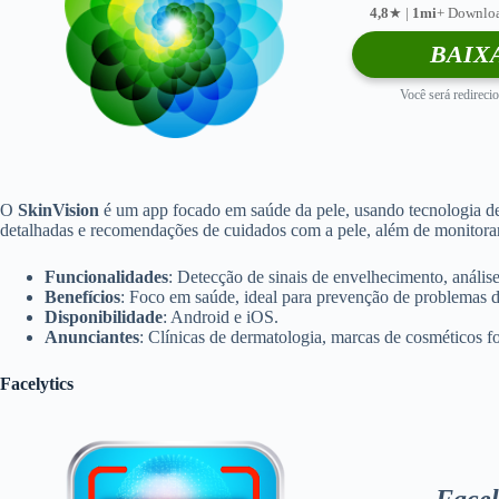
4,8
★ |
1mi
+ Downloa
BAIX
Você será redirecio
O
SkinVision
é um app focado em saúde da pele, usando tecnologia de a
detalhadas e recomendações de cuidados com a pele, além de monitorar
Funcionalidades
: Detecção de sinais de envelhecimento, análi
Benefícios
: Foco em saúde, ideal para prevenção de problemas 
Disponibilidade
: Android e iOS.
Anunciantes
: Clínicas de dermatologia, marcas de cosméticos f
Facelytics
Facel