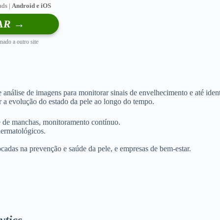
ds |
Android e iOS
AR →
nado a outro site
nálise de imagens para monitorar sinais de envelhecimento e até identif
 a evolução do estado da pele ao longo do tempo.
se de manchas, monitoramento contínuo.
dermatológicos.
ocadas na prevenção e saúde da pele, e empresas de bem-estar.
ytics