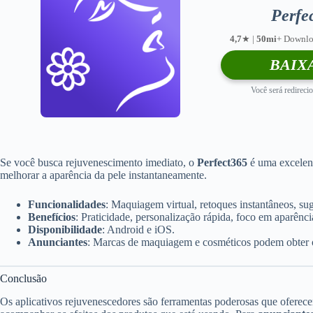
Perfe
4,7
★ |
50mi
+ Downlo
BAIX
Você será redirecio
Se você busca rejuvenescimento imediato, o
Perfect365
é uma excelent
melhorar a aparência da pele instantaneamente.
Funcionalidades
: Maquiagem virtual, retoques instantâneos, su
Benefícios
: Praticidade, personalização rápida, foco em aparênci
Disponibilidade
: Android e iOS.
Anunciantes
: Marcas de maquiagem e cosméticos podem obter ót
Conclusão
Os aplicativos rejuvenescedores são ferramentas poderosas que oferece