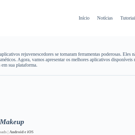
Início
Notícias
Tutoriai
 aplicativos rejuvenescedores se tornaram ferramentas poderosas. Eles
sméticos. Agora, vamos apresentar os melhores aplicativos disponíveis 
s
em sua plataforma.
 Makeup
oads |
Android e iOS