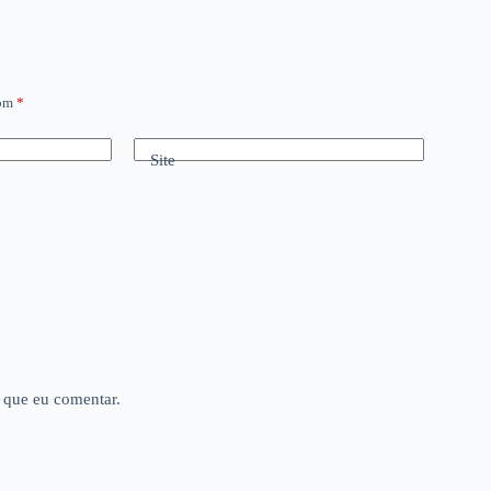
com
*
Site
 que eu comentar.